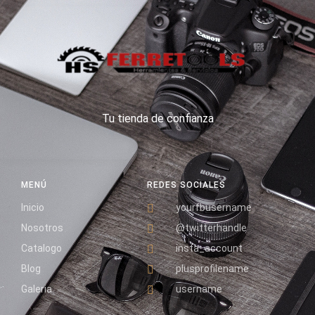
Tu tienda de confianza
MENÚ
REDES SOCIALES
Inicio
yourfbusername
Nosotros
@twitterhandle
Catalogo
insta_account
Blog
plusprofilename
Galeria
username