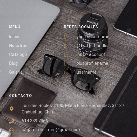
MENÚ
REDES SOCIALES
Inicio
yourfbusername
Nosotros
@twitterhandle
Catalogo
insta_account
Blog
plusprofilename
Galeria
username
CONTACTO
Lourdes Robles #100, María Elena Hernández, 31137
Chihuahua, Chih.
614 389 7966
sagarcia.solinteg@gmail.com