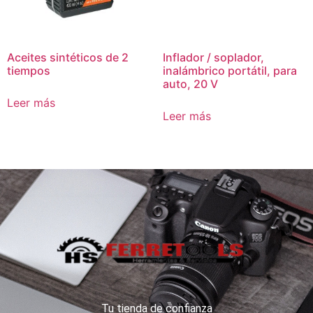
Aceites sintéticos de 2
Inflador / soplador,
tiempos
inalámbrico portátil, para
auto, 20 V
Leer más
Leer más
Tu tienda de confianza