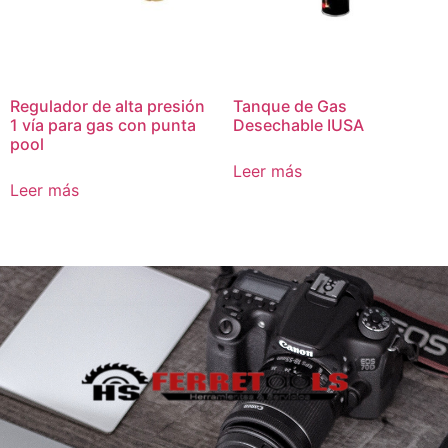
Regulador de alta presión
Tanque de Gas
1 vía para gas con punta
Desechable IUSA
pool
Leer más
Leer más