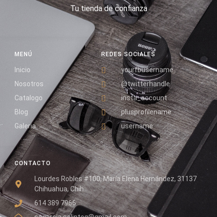
Tu tienda de confianza
MENÚ
REDES SOCIALES
Inicio
yourfbusername
Nosotros
@twitterhandle
Catalogo
insta_account
Blog
plusprofilename
Galeria
username
CONTACTO
Lourdes Robles #100, María Elena Hernández, 31137
Chihuahua, Chih.
614 389 7966