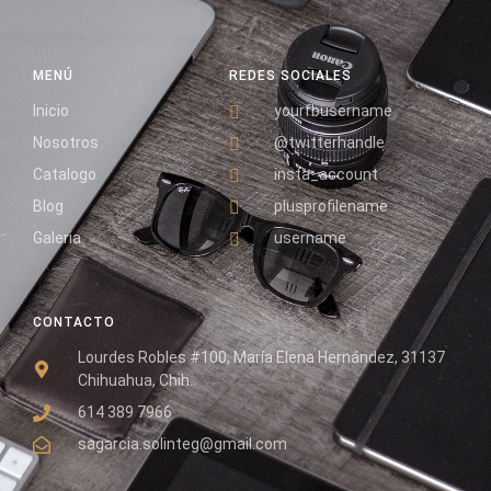
MENÚ
REDES SOCIALES
Inicio
yourfbusername
Nosotros
@twitterhandle
Catalogo
insta_account
Blog
plusprofilename
Galeria
username
CONTACTO
Lourdes Robles #100, María Elena Hernández, 31137
Chihuahua, Chih.
614 389 7966
sagarcia.solinteg@gmail.com