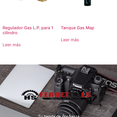
Regulador Gas L.P. para 1
Tanque Gas Map
cilindro
Leer más
Leer más
Tu tienda de confianza