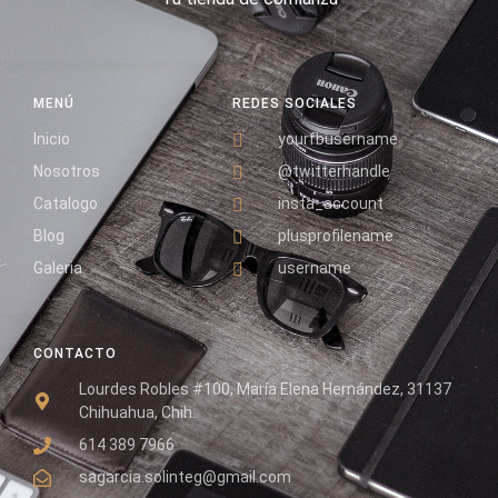
MENÚ
REDES SOCIALES
Inicio
yourfbusername
Nosotros
@twitterhandle
Catalogo
insta_account
Blog
plusprofilename
Galeria
username
CONTACTO
Lourdes Robles #100, María Elena Hernández, 31137
Chihuahua, Chih.
614 389 7966
sagarcia.solinteg@gmail.com