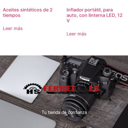
Aceites sintéticos de 2
Inflador portátil, para
tiempos
auto, con linterna LED, 12
V
Leer más
Leer más
Tu tienda de confianza