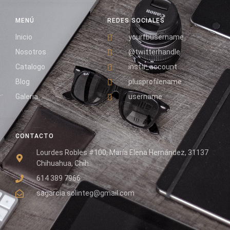
MENÚ
REDES SOCIALES
Inicio
yourfbusername
Nosotros
@twitterhandle
Catalogo
insta_account
Blog
plusprofilename
Galeria
username
CONTACTO
Lourdes Robles #100, María Elena Hernández, 31137
Chihuahua, Chih.
614 389 7966
sagarcia.solinteg@gmail.com