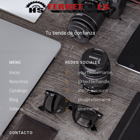
Tu tienda de confianza
MENÚ
REDES SOCIALES
Inicio
yourfbusername
Nosotros
@twitterhandle
Catalogo
insta_account
Blog
plusprofilename
Galeria
username
CONTACTO